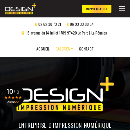
Aller
au
RAPPEL GRATUIT
contenu
principal
02 62 38 73 21
06 93 33 88 54
16 avenue du 14 Juillet 1789 97420 Le Port à La Réunion
Navigation secondaire
ACCUEIL
GALERIES
CONTACT
Panneaux publicitaires
Objets publicitaires
Marquage véhicule
10
Impression numérique
/10
Gravure laser
personnalisée
Voir le certificat
ENTREPRISE D'IMPRESSION NUMÉRIQUE