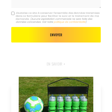
J'autorise ce site à conserver l'ensemble des données transmises
dans ce formulaire pour faciliter le suivi et le traitement de ma
demande.
(Aucune exploitation commerciale ne sera faite des
données concervées. Voir notre
politique de confidentialité
)
EN SAVOIR +