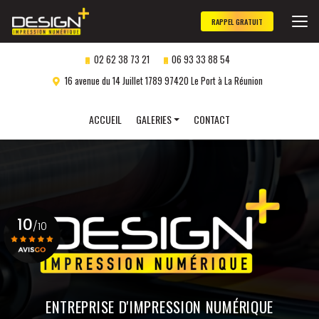
Aller
au
RAPPEL GRATUIT
contenu
principal
02 62 38 73 21
06 93 33 88 54
16 avenue du 14 Juillet 1789 97420 Le Port à La Réunion
Navigation secondaire
ACCUEIL
GALERIES
CONTACT
Panneaux publicitaires
Objets publicitaires
Marquage véhicule
10
Impression numérique
/10
Gravure laser
personnalisée
Voir le certificat
ENTREPRISE D'IMPRESSION NUMÉRIQUE