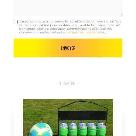
J'autorise ce site à conserver l'ensemble des données transmises
dans ce formulaire pour faciliter le suivi et le traitement de ma
demande.
(Aucune exploitation commerciale ne sera faite des
données concervées. Voir notre
politique de confidentialité
)
EN SAVOIR +