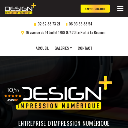
Aller
au
RAPPEL GRATUIT
contenu
principal
02 62 38 73 21
06 93 33 88 54
16 avenue du 14 Juillet 1789 97420 Le Port à La Réunion
Navigation secondaire
ACCUEIL
GALERIES
CONTACT
Panneaux publicitaires
Objets publicitaires
Marquage véhicule
10
Impression numérique
/10
Gravure laser
personnalisée
Voir le certificat
ENTREPRISE D'IMPRESSION NUMÉRIQUE