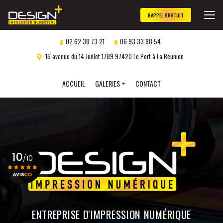
Aller
au
RAPPEL GRATUIT
contenu
principal
02 62 38 73 21
06 93 33 88 54
16 avenue du 14 Juillet 1789 97420 Le Port à La Réunion
Navigation secondaire
ACCUEIL
GALERIES
CONTACT
Panneaux publicitaires
Objets publicitaires
Marquage véhicule
10
Impression numérique
/10
Gravure laser
personnalisée
Voir le certificat
ENTREPRISE D'IMPRESSION NUMÉRIQUE