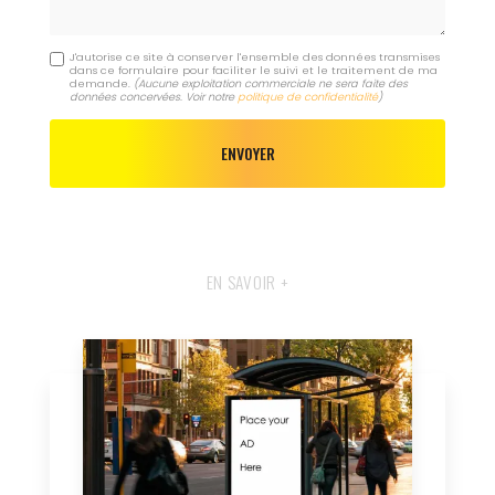
J'autorise ce site à conserver l'ensemble des données transmises
dans ce formulaire pour faciliter le suivi et le traitement de ma
demande.
(Aucune exploitation commerciale ne sera faite des
données concervées. Voir notre
politique de confidentialité
)
EN SAVOIR +