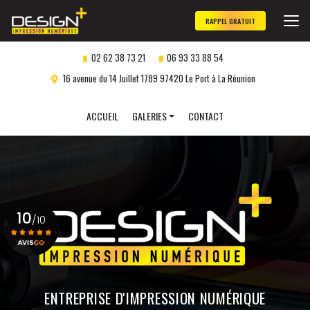
Aller
au
RAPPEL GRATUIT
contenu
principal
02 62 38 73 21
06 93 33 88 54
16 avenue du 14 Juillet 1789 97420 Le Port à La Réunion
Navigation secondaire
ACCUEIL
GALERIES
CONTACT
Panneaux publicitaires
Objets publicitaires
Marquage véhicule
10
Impression numérique
/10
Gravure laser
personnalisée
Voir le certificat
ENTREPRISE D'IMPRESSION NUMÉRIQUE