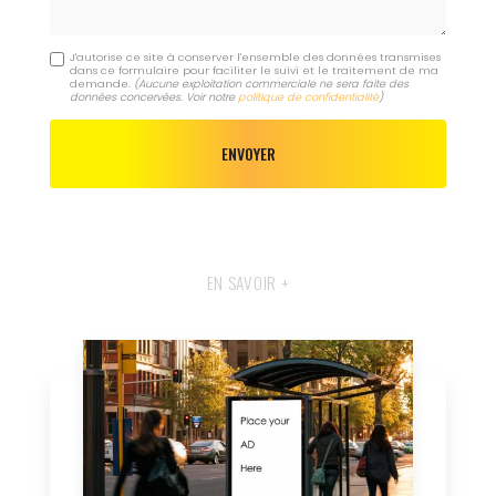
J'autorise ce site à conserver l'ensemble des données transmises
dans ce formulaire pour faciliter le suivi et le traitement de ma
demande.
(Aucune exploitation commerciale ne sera faite des
données concervées. Voir notre
politique de confidentialité
)
EN SAVOIR +