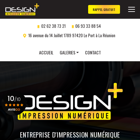
Aller
au
RAPPEL GRATUIT
contenu
principal
02 62 38 73 21
06 93 33 88 54
16 avenue du 14 Juillet 1789 97420 Le Port à La Réunion
Navigation secondaire
ACCUEIL
GALERIES
CONTACT
Panneaux publicitaires
Objets publicitaires
Marquage véhicule
10
Impression numérique
/10
Gravure laser
personnalisée
Voir le certificat
ENTREPRISE D'IMPRESSION NUMÉRIQUE