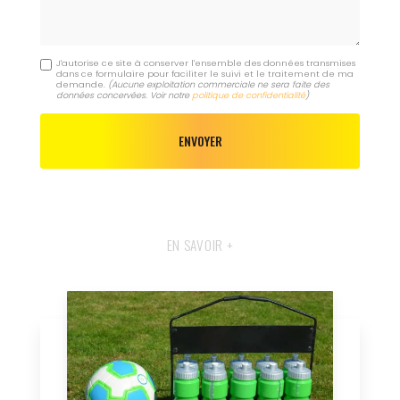
J'autorise ce site à conserver l'ensemble des données transmises
dans ce formulaire pour faciliter le suivi et le traitement de ma
demande.
(Aucune exploitation commerciale ne sera faite des
données concervées. Voir notre
politique de confidentialité
)
EN SAVOIR +