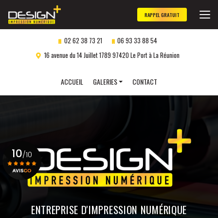
Aller
au
RAPPEL GRATUIT
contenu
principal
02 62 38 73 21
06 93 33 88 54
16 avenue du 14 Juillet 1789 97420 Le Port à La Réunion
Navigation secondaire
ACCUEIL
GALERIES
CONTACT
Panneaux publicitaires
Objets publicitaires
Marquage véhicule
10
Impression numérique
/10
Gravure laser
personnalisée
Voir le certificat
ENTREPRISE D'IMPRESSION NUMÉRIQUE