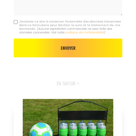
J'autorise ce site à conserver l'ensemble des données transmises
dans ce formulaire pour faciliter le suivi et le traitement de ma
demande.
(Aucune exploitation commerciale ne sera faite des
données concervées. Voir notre
politique de confidentialité
)
EN SAVOIR +