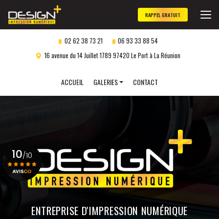
Aller
au
RAPPEL GRATUIT
contenu
principal
02 62 38 73 21
06 93 33 88 54
16 avenue du 14 Juillet 1789 97420 Le Port à La Réunion
Navigation secondaire
ACCUEIL
GALERIES
CONTACT
Panneaux publicitaires
Objets publicitaires
Marquage véhicule
10
Impression numérique
/10
Gravure laser
personnalisée
Voir le certificat
ENTREPRISE D'IMPRESSION NUMÉRIQUE