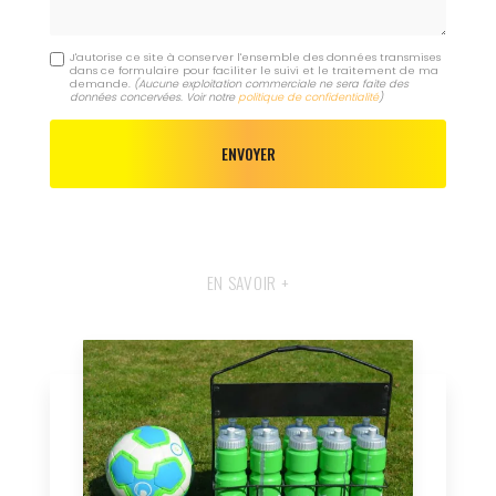
J'autorise ce site à conserver l'ensemble des données transmises
dans ce formulaire pour faciliter le suivi et le traitement de ma
demande.
(Aucune exploitation commerciale ne sera faite des
données concervées. Voir notre
politique de confidentialité
)
EN SAVOIR +