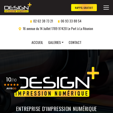
Aller
au
RAPPEL GRATUIT
contenu
principal
02 62 38 73 21
06 93 33 88 54
16 avenue du 14 Juillet 1789 97420 Le Port à La Réunion
Navigation secondaire
ACCUEIL
GALERIES
CONTACT
Panneaux publicitaires
Objets publicitaires
Marquage véhicule
10
Impression numérique
/10
Gravure laser
personnalisée
Voir le certificat
ENTREPRISE D'IMPRESSION NUMÉRIQUE