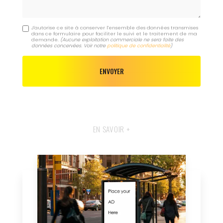
J'autorise ce site à conserver l'ensemble des données transmises
dans ce formulaire pour faciliter le suivi et le traitement de ma
demande.
(Aucune exploitation commerciale ne sera faite des
données concervées. Voir notre
politique de confidentialité
)
EN SAVOIR +