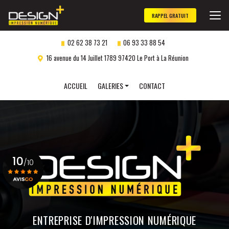
Aller
au
RAPPEL GRATUIT
contenu
principal
02 62 38 73 21
06 93 33 88 54
16 avenue du 14 Juillet 1789 97420 Le Port à La Réunion
Navigation secondaire
ACCUEIL
GALERIES
CONTACT
Panneaux publicitaires
Objets publicitaires
Marquage véhicule
10
Impression numérique
/10
Gravure laser
personnalisée
Voir le certificat
ENTREPRISE D'IMPRESSION NUMÉRIQUE