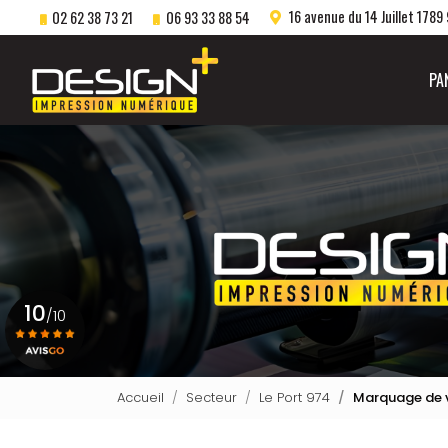
Aller
16 avenue du 14 Juillet 1789
02 62 38 73 21
06 93 33 88 54
au
Navigation principale
contenu
principal
PA
10
/10
Voir le certificat
Accueil
Secteur
Le Port 974
Marquage de v