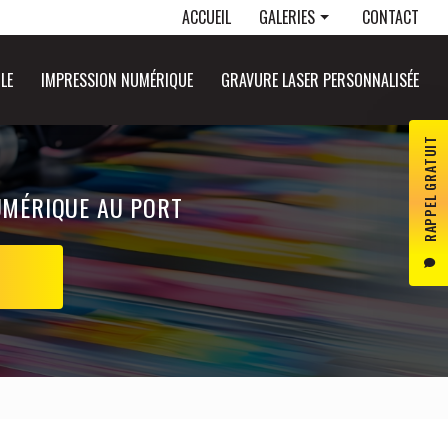
Navigation secondaire
ACCUEIL
GALERIES
CONTACT
Panneaux publicitaires
LE
IMPRESSION NUMÉRIQUE
GRAVURE LASER PERSONNALISÉE
Objets publicitaires
Marquage véhicule
RAPPEL GRATUIT
Impression numérique
Gravure laser personnalisée
UMÉRIQUE AU PORT
S