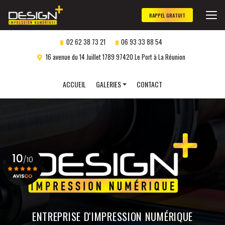
Aller
au
RAPPEL GRATUIT
contenu
principal
02 62 38 73 21
06 93 33 88 54
16 avenue du 14 Juillet 1789 97420 Le Port à La Réunion
Navigation secondaire
ACCUEIL
GALERIES
CONTACT
Panneaux publicitaires
Objets publicitaires
Marquage véhicule
10
Impression numérique
/10
Gravure laser
personnalisée
Voir le certificat
ENTREPRISE D'IMPRESSION NUMÉRIQUE