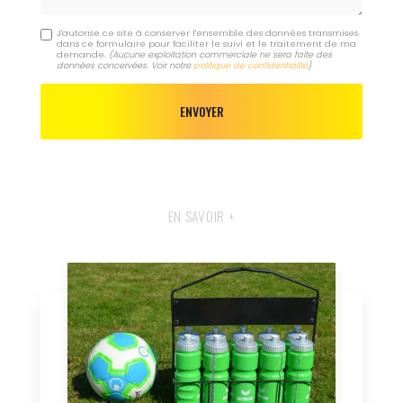
J'autorise ce site à conserver l'ensemble des données transmises
dans ce formulaire pour faciliter le suivi et le traitement de ma
demande.
(Aucune exploitation commerciale ne sera faite des
données concervées. Voir notre
politique de confidentialité
)
EN SAVOIR +