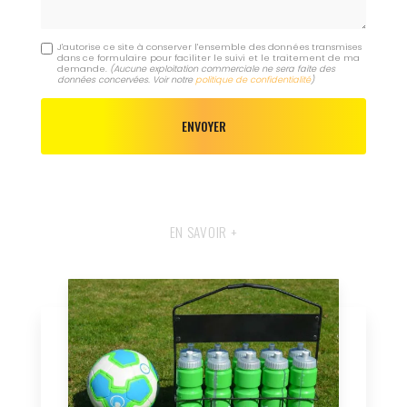
J'autorise ce site à conserver l'ensemble des données transmises
dans ce formulaire pour faciliter le suivi et le traitement de ma
demande.
(Aucune exploitation commerciale ne sera faite des
données concervées. Voir notre
politique de confidentialité
)
EN SAVOIR +