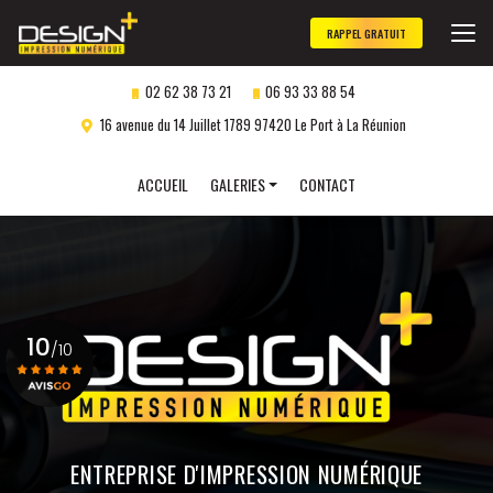
Aller
au
RAPPEL GRATUIT
contenu
principal
02 62 38 73 21
06 93 33 88 54
16 avenue du 14 Juillet 1789 97420 Le Port à La Réunion
Navigation secondaire
ACCUEIL
GALERIES
CONTACT
Panneaux publicitaires
Objets publicitaires
Marquage véhicule
10
Impression numérique
/10
Gravure laser
personnalisée
Voir le certificat
ENTREPRISE D'IMPRESSION NUMÉRIQUE