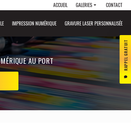
Navigation secondaire
ACCUEIL
GALERIES
CONTACT
Panneaux publicitaires
LE
IMPRESSION NUMÉRIQUE
GRAVURE LASER PERSONNALISÉE
Objets publicitaires
Marquage véhicule
RAPPEL GRATUIT
Impression numérique
Gravure laser personnalisée
UMÉRIQUE AU PORT
S