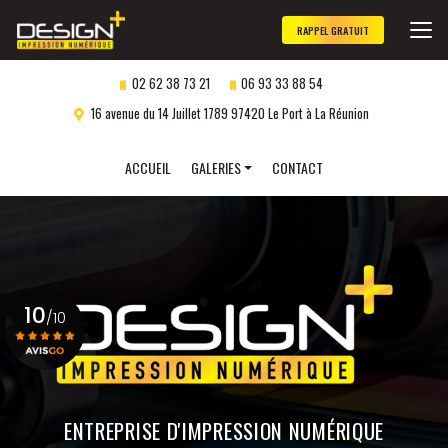
Aller
au
RAPPEL GRATUIT
contenu
principal
02 62 38 73 21
06 93 33 88 54
16 avenue du 14 Juillet 1789 97420 Le Port à La Réunion
Navigation secondaire
ACCUEIL
GALERIES
CONTACT
Panneaux publicitaires
Objets publicitaires
Marquage véhicule
10
Impression numérique
/10
Gravure laser
personnalisée
Voir le certificat
ENTREPRISE D'IMPRESSION NUMÉRIQUE