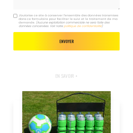
J'autorise ce site à conserver l'ensemble des données transmises
dans ce formulaire pour faciliter le suivi et le traitement de ma
demande.
(Aucune exploitation commerciale ne sera faite des
données concervées. Voir notre
politique de confidentialité
)
EN SAVOIR +